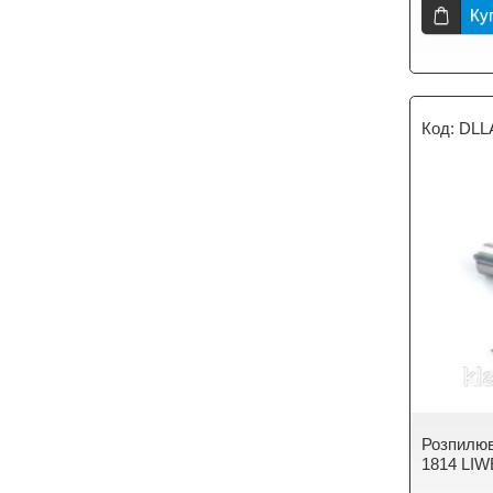
Ку
DLL
Розпилюв
1814 LIW