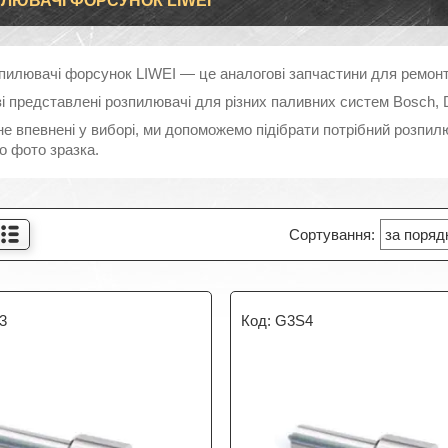
ЛЮВАЧІ ФОРСУНОК LIWEI
пилювачі форсунок LIWEI — це аналогові запчастини для ремон
і представлені розпилювачі для різних паливних систем Bosch, D
не впевнені у виборі, ми допоможемо підібрати потрібний розпи
о фото зразка.
3
G3S4