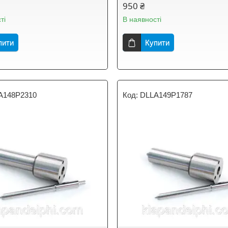
950 ₴
ті
В наявності
пити
Купити
A148P2310
DLLA149P1787