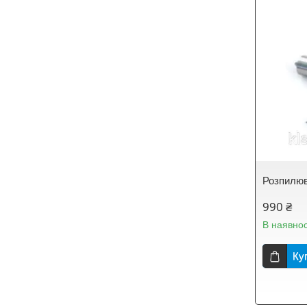
Розпилюв
990 ₴
В наявнос
Ку