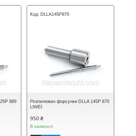
DLLA145P870
25P 889
Розпилювач форсунки DLLA 145P 870
LIWEI
950 ₴
В наявності