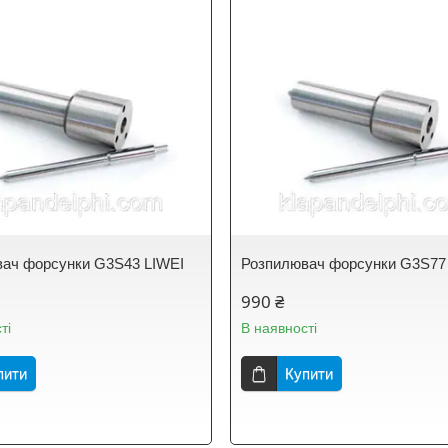
ач форсунки G3S43 LIWEI
Розпилювач форсунки G3S77
990 ₴
ті
В наявності
пити
Купити