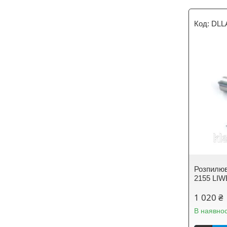
DLL
Розпилюв
2155 LIW
1 020 ₴
В наявнос