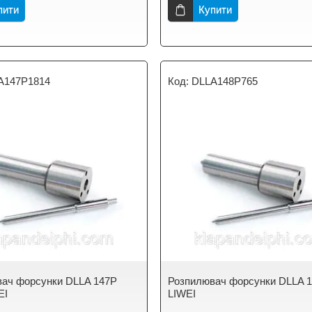
пити
Купити
A147P1814
DLLA148P765
ач форсунки DLLA 147P
Розпилювач форсунки DLLA 1
EI
LIWEI