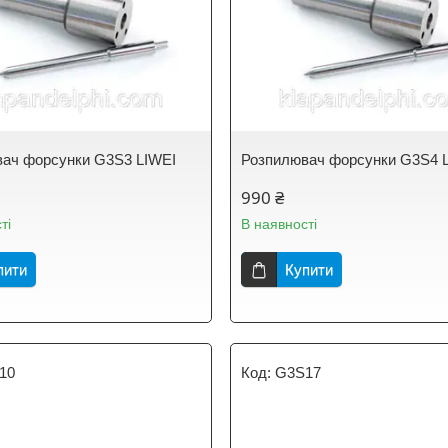
ач форсунки G3S3 LIWEI
Розпилювач форсунки G3S4 
990 ₴
ті
В наявності
пити
Купити
10
G3S17