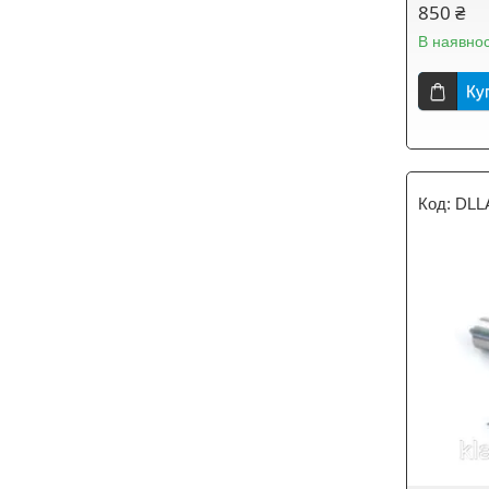
850 ₴
В наявнос
Ку
DLL