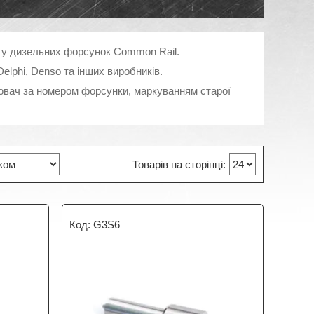
ту дизельних форсунок Common Rail.
elphi, Denso та інших виробників.
лювач за номером форсунки, маркуванням старої
G3S6