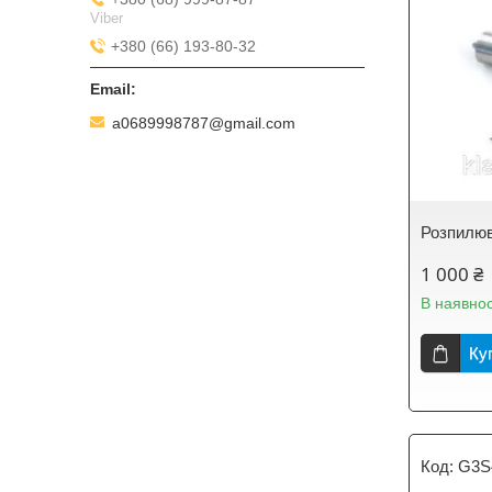
Viber
+380 (66) 193-80-32
a0689998787@gmail.com
Розпилюв
1 000 ₴
В наявнос
Ку
G3S