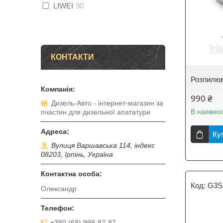
LIWEI
90
КОНТАКТИ
Розпилюв
990 ₴
Дизель-Авто - інтернет-магазин за
В наявнос
пчастин для дизельної апататури
Ку
Вулиця Варшавська 114, індекс
08203, Ірпінь, Україна
G3S
Олександр
+380 (68) 999-87-87