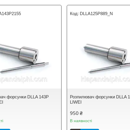
A143P2155
DLLA125P889_N
ач форсунки DLLA 143P
Розпилювач форсунки DLLA 1
EI
LIWEI
950 ₴
ті
В наявності