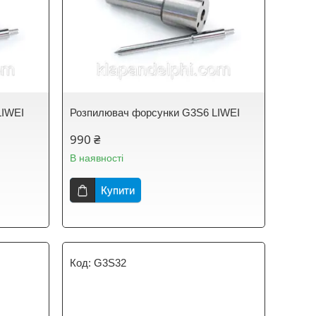
LIWEI
Розпилювач форсунки G3S6 LIWEI
990 ₴
В наявності
Купити
G3S32