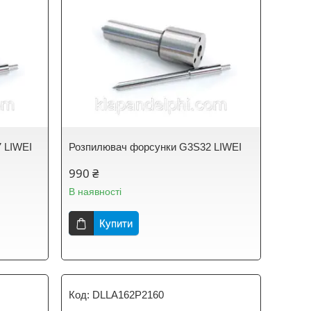
 LIWEI
Розпилювач форсунки G3S32 LIWEI
990 ₴
В наявності
Купити
DLLA162P2160