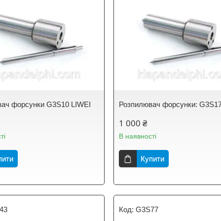
ач форсунки G3S10 LIWEI
Розпилювач форсунки: G3S17
1 000 ₴
ті
В наявності
пити
Купити
43
G3S77