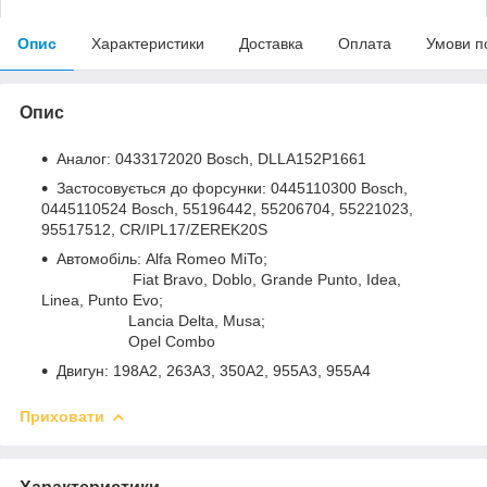
Опис
Характеристики
Доставка
Оплата
Умови п
Опис
Аналог: 0433172020 Bosch, DLLA152P1661
Застосовується до форсунки: 0445110300 Bosch,
0445110524 Bosch, 55196442, 55206704, 55221023,
95517512, CR/IPL17/ZEREK20S
Автомобіль: Alfa Romeo MiTo;
Fiat Bravo, Doblo, Grande Punto, Idea,
Linea, Punto Evo;
Lancia Delta, Musa;
Opel Combo
Двигун: 198A2, 263A3, 350A2, 955A3, 955A4
Приховати