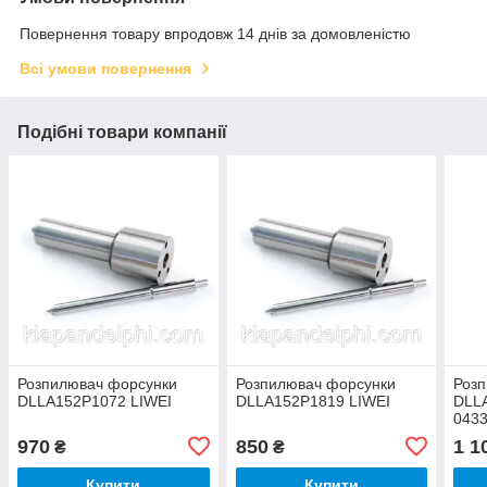
Повернення товару впродовж 14 днів за домовленістю
Всі умови повернення
Подібні товари компанії
Розпилювач форсунки
Розпилювач форсунки
Роз
DLLA152P1072 LIWEI
DLLA152P1819 LIWEI
DLL
0433
970
850
1 1
₴
₴
Купити
Купити