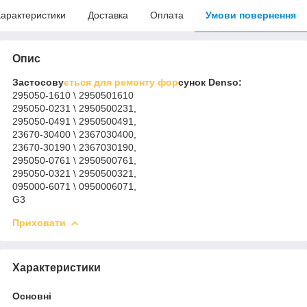
арактеристики
Доставка
Оплата
Умови повернення
Опис
Застосову
ється для ремонту фор
сунок Denso:
295050-1610 \ 2950501610
295050-0231 \ 2950500231,
295050-0491 \ 2950500491,
23670-30400 \ 2367030400,
23670-30190 \ 2367030190,
295050-0761 \ 2950500761,
295050-0321 \ 2950500321,
095000-6071 \ 0950006071,
G3
Приховати
Характеристики
Основні