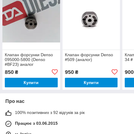
Клапан форсунки Denso
Клапан форсунки Denso
Клап
095000-5800 (Denso
#509 (аналог)
34＃
#BF23) аналог
850
950
900
₴
₴
Купити
Купити
Про нас
100% позитивних з 92 відгуків за рік
Працює з 03.06.2015
м. Ірпінь