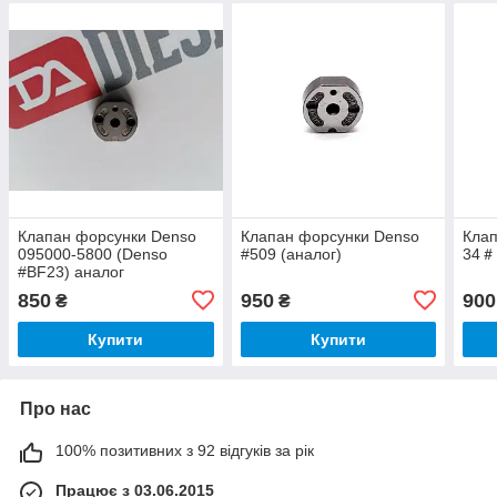
Клапан форсунки Denso
Клапан форсунки Denso
Клап
095000-5800 (Denso
#509 (аналог)
34＃
#BF23) аналог
850
950
900
₴
₴
Купити
Купити
Про нас
100% позитивних з 92 відгуків за рік
Працює з 03.06.2015