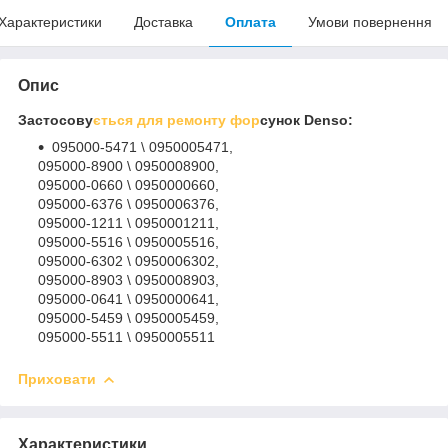
Характеристики
Доставка
Оплата
Умови повернення
Опис
Застосову
ється для ремонту фор
сунок Denso:
095000-5471 \ 0950005471,
095000-8900 \ 0950008900,
095000-0660 \ 0950000660,
095000-6376 \ 0950006376,
095000-1211 \ 0950001211,
095000-5516 \ 0950005516,
095000-6302 \ 0950006302,
095000-8903 \ 0950008903,
095000-0641 \ 0950000641,
095000-5459 \ 0950005459,
095000-5511 \ 0950005511
Приховати
Характеристики