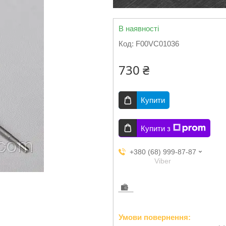
В наявності
Код:
F00VC01036
730 ₴
Купити
Купити з
+380 (68) 999-87-87
Viber