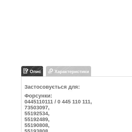
Опис
Характеристики
Застосовується для:
Форсунки:
0445110111 / 0 445 110 111,
73503097,
55192534,
55192489,
55190808,
55193808,