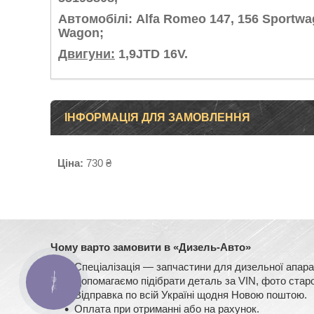
Автомобілі: Alfa Romeo 147, 156 Sportwagon
Wagon;
Двигуни:
1,9JTD 16V.
ІНФОРМАЦІЯ ДЛЯ ЗАМОВЛЕННЯ
Ціна:
730 ₴
Чому варто замовити в «Дизель-Авто»
Спеціалізація — запчастини для дизельної ап
Допомагаємо підібрати деталь за VIN, фото старо
КНОПКА
ЗВ'ЯЗКУ
Відправка по всій Україні щодня Новою поштою.
Оплата при отриманні або на рахунок.