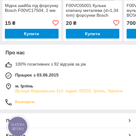
Мідна шайба під форсунку
F00VC05001 Кулька
F00
Bosch F00VC17504, 2 мм
клапану металева (d=1,34
муль
mm) форсунки Bosch
BOS
15
20
700
₴
₴
Купити
Купити
Про нас
100% позитивних з 92 відгуків за рік
Працює з 03.06.2015
м. Ірпінь
Вулиця Варшавська 114, індекс 08203, Ірпінь, Україна
Контакти
Про нас
КНОПКА
ЗВ'ЯЗКУ
Контакти