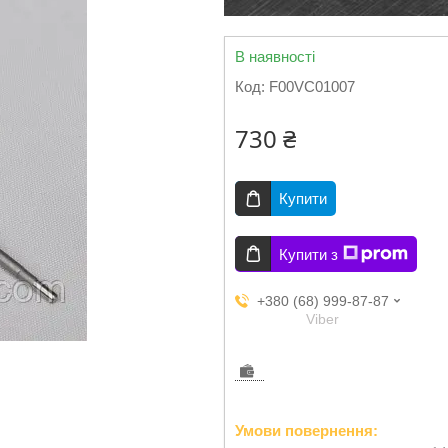
В наявності
Код:
F00VC01007
730 ₴
Купити
Купити з
+380 (68) 999-87-87
Viber