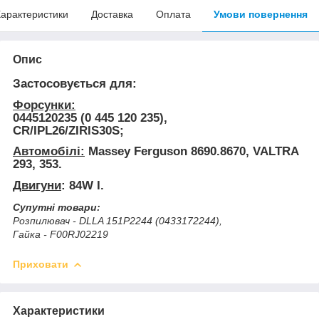
арактеристики
Доставка
Оплата
Умови повернення
Опис
Застосовується для:
Форсунки:
0445120235 (0 445 120 235),
CR/IPL26/ZIRIS30S;
Автомобілі:
Massey Ferguson 8690.8670, VALTRA
293, 353.
Двигуни
: 84W I.
Супутні товари:
Розпилювач - DLLA 151P2244 (0433172244),
Гайка - F00RJ02219
Приховати
Характеристики