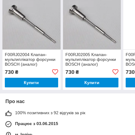
F00RJ02004 Клапан-
F00RJ02005 Клапан-
F00
мультиплікатор форсунки
мультиплікатор форсунки
муль
BOSCH (аналог)
BOSCH (аналог)
BOS
730
730
730
₴
₴
Купити
Купити
Про нас
100% позитивних з 92 відгуків за рік
Працює з 03.06.2015
м. Ірпінь