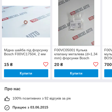
Мідна шайба під форсунку
F00VC05001 Кулька
F00
Bosch F00VC17504, 2 мм
клапану металева (d=1,34
муль
mm) форсунки Bosch
BOS
15
20
700
₴
₴
Купити
Купити
Про нас
100% позитивних з 92 відгуків за рік
Працює з 03.06.2015