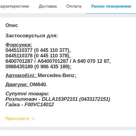
арактеристики
Доставка
Оплата
Умови повернення
Опис
Застосовується для:
Форсунки:
0445110377 (0 445 110 377),
0445110378 (0 445 110 378),
6400701287 / A6400701287 / A 640 070 12 87,
0986435189 (0 986 435 189);
Автомобілі:
Mercedes-Benz;
Двигуни:
OM640.
Супутні товари:
Розпилювач - DLLA153P2151 (0433172151)
Гайка - F00VC14012
Приховати