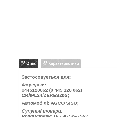
Опис
Характеристики
Застосовується для:
Форсунки:
0445120062 (0 445 120 062),
CR/IPL24/ZERES20S;
Автомобілі:
AGCO SISU;
Супутні товари:
Розпилювач: DLLA152P1563,