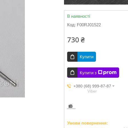
В наявності
Код:
F00RJ01522
730 ₴
Купити
Купити з
+380 (68) 999-87-87
Viber