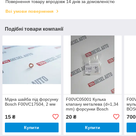
Повернення товару впродовж 14 днів за домовленістю
Всі умови повернення
Подібні товари компанії
Мідна шайба під форсунку
F00VC05001 Кулька
F00
Bosch F00VC17504, 2 мм
клапану металева (d=1,34
муль
mm) форсунки Bosch
BOS
15
20
700
₴
₴
Купити
Купити