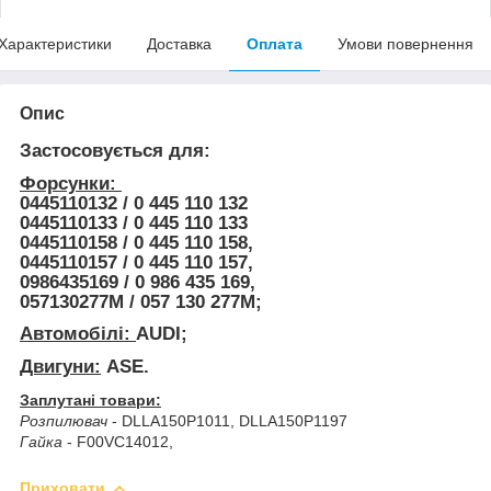
Характеристики
Доставка
Оплата
Умови повернення
Опис
Застосовується для:
Форсунки:
0445110132 / 0 445 110 132
0445110133 / 0 445 110 133
0445110158 / 0 445 110 158,
0445110157 / 0 445 110 157,
0986435169 / 0 986 435 169,
057130277M / 057 130 277M;
Автомобілі:
AUDI;
Двигуни:
ASE.
Заплутані товари:
Розпилювач
- DLLA150P1011, DLLA150P1197
Гайка
- F00VC14012,
Приховати