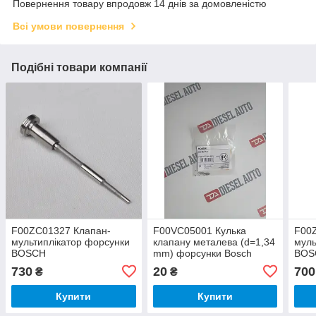
Повернення товару впродовж 14 днів за домовленістю
Всі умови повернення
Подібні товари компанії
F00ZC01327 Клапан-
F00VC05001 Кулька
F00
мультиплікатор форсунки
клапану металева (d=1,34
муль
BOSCH
mm) форсунки Bosch
BOS
730
20
700
₴
₴
Купити
Купити