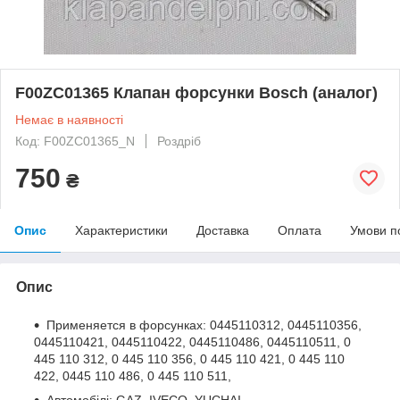
F00ZC01365 Клапан форсунки Bosch (аналог)
Немає в наявності
Код: F00ZC01365_N
Роздріб
750
₴
Опис
Характеристики
Доставка
Оплата
Умови п
Опис
Применяется в форсунках: 0445110312, 0445110356,
0445110421, 0445110422, 0445110486, 0445110511, 0
445 110 312, 0 445 110 356, 0 445 110 421, 0 445 110
422, 0445 110 486, 0 445 110 511,
Автомобілі: GAZ, IVECO, YUCHAI,