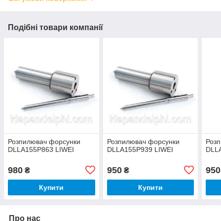
Подібні товари компанії
Розпилювач форсунки
Розпилювач форсунки
Роз
DLLA155P863 LIWEI
DLLA155P939 LIWEI
DLL
980
950
950
₴
₴
Купити
Купити
Про нас