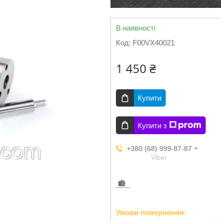
В наявності
Код:
F00VX40021
1 450 ₴
Купити
Купити з
+380 (68) 999-87-87
Viber