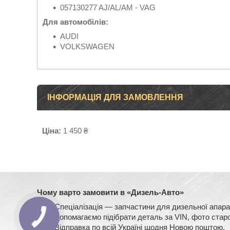
057130277 AJ/AL/AM - VAG
Для автомобілів:
AUDI
VOLKSWAGEN
ІНФОРМАЦІЯ ДЛЯ ЗАМОВЛЕННЯ
Ціна:
1 450 ₴
Чому варто замовити в «Дизель-Авто»
Спеціалізація — запчастини для дизельної ап
Допомагаємо підібрати деталь за VIN, фото старо
Відправка по всій Україні щодня Новою поштою.