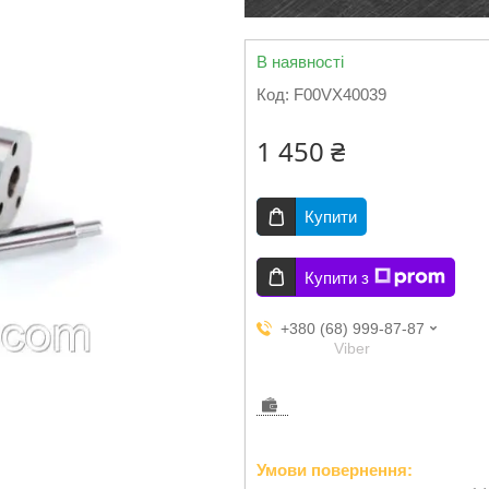
В наявності
Код:
F00VX40039
1 450 ₴
Купити
Купити з
+380 (68) 999-87-87
Viber