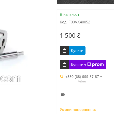
В наявності
Код:
F00VX40052
1 500 ₴
Купити
Купити з
+380 (68) 999-87-87
Viber