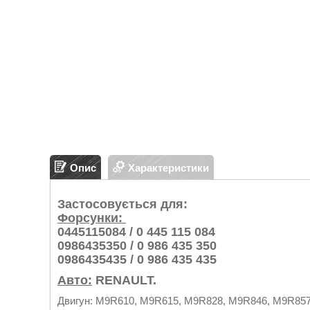
Опис
Характеристики
Застосовується для:
Форсунки:
0445115084 / 0 445 115 084
0986435350 / 0 986 435 350
0986435435 / 0 986 435 435
Авто:
RENAULT.
Двигун: M9R610, M9R615, M9R828, M9R846, M9R857