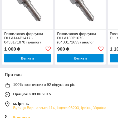
Розпилювач форсунки
Розпилювач форсунки
Роз
DLLA144P1417 \
DLLA150P1076
DLLA
0433171878 (аналог)
(0433171699) аналог
1 000
900
1 1
₴
₴
Купити
Купити
Про нас
100% позитивних з 92 відгуків за рік
Працює з 03.06.2015
м. Ірпінь
Вулиця Варшавська 114, індекс 08203, Ірпінь, Україна
Контакти