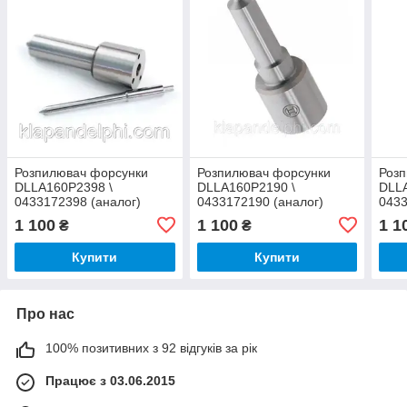
Розпилювач форсунки
Розпилювач форсунки
Роз
DLLA160P2398 \
DLLA160P2190 \
DLL
0433172398 (аналог)
0433172190 (аналог)
0433
1 100
1 100
1 1
₴
₴
Купити
Купити
Про нас
100% позитивних з 92 відгуків за рік
Працює з 03.06.2015