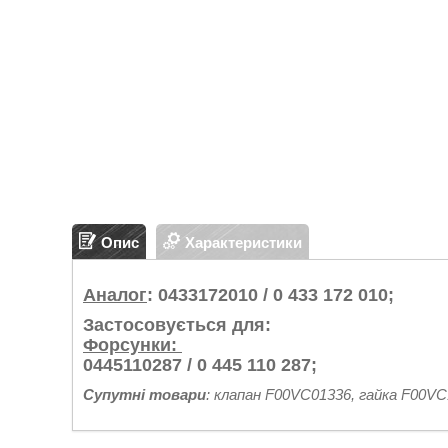
Опис
Характеристики
Аналог
: 0433172010 / 0 433 172 010;
Застосовується для:
Форсунки:
0445110287 / 0 445 110 287;
Супутні товари
: клапан F00VC01336, гайка F00VC