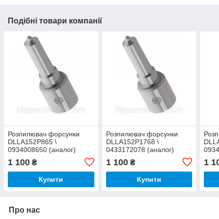
Подібні товари компанії
Розпилювач форсунки
Розпилювач форсунки
Роз
DLLA152P865 \
DLLA152P1768 \
DLL
0934008650 (аналог)
0433172078 (аналог)
0934
1 100
1 100
1 1
₴
₴
Купити
Купити
Про нас