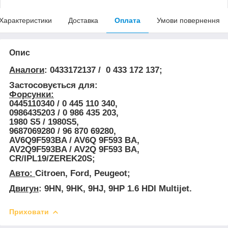
Характеристики
Доставка
Оплата
Умови повернення
Опис
Аналоги
: 0433172137 / 0 433 172 137;
Застосовується для:
Форсунки:
0445110340 / 0 445 110 340,
0986435203 / 0 986 435 203,
1980 S5 / 1980S5,
9687069280 / 96 870 69280,
AV6Q9F593BA / AV6Q 9F593 BA,
AV2Q9F593BA / AV2Q 9F593 BA,
CR/IPL19/ZEREK20S;
Авто:
Citroen, Ford, Peugeot;
Двигун
: 9HN, 9HK, 9HJ, 9HP 1.6 HDI Multijet.
Приховати