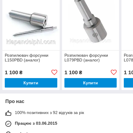
Розпилювач форсунки
Розпилювач форсунки
Роз
L150PBD (аналог)
L079PBD (аналог)
L078
1 100
1 100
1 1
₴
₴
Купити
Купити
Про нас
100% позитивних з 92 відгуків за рік
Працює з 03.06.2015