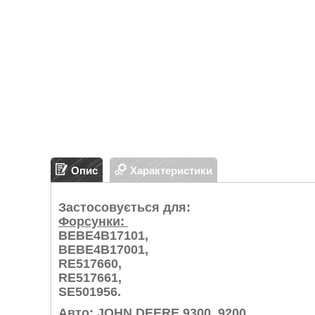
Опис
Характеристики
Застосовується для:
Форсунки:
BEBE4B17101,
BEBE4B17001,
RE517660,
RE517661,
SE501956.
Авто
: JOHN DEERE 9300, 9200.