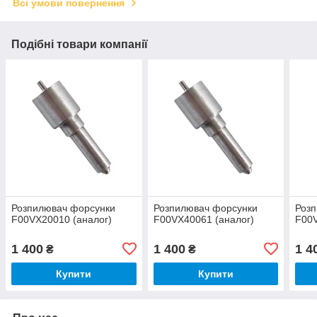
Всі умови повернення
Подібні товари компанії
Розпилювач форсунки
Розпилювач форсунки
Роз
F00VX20010 (аналог)
F00VX40061 (аналог)
F00V
1 400
1 400
1 4
₴
₴
Купити
Купити