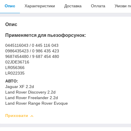
Опис
Характеристики
Доставка
Оплата
Умови п
Опис
Применяется для пьезофорсунок:
0445116043 / 0 445 116 043
0986435423 / 0 986 435 423
9687454480 / 9 687 454 480
02JDE36716
LR056366
LR022335
АВТО:
Jaguar XF 2.2d
Land Rover Discovery 2.2d
Land Rover Freelander 2.2d
Land Rover Range Rover Evoque
Приховати