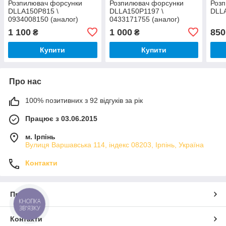
Розпилювач форсунки
Розпилювач форсунки
Роз
DLLA150P815 \
DLLA150P1197 \
DLL
0934008150 (аналог)
0433171755 (аналог)
1 100
1 000
850
₴
₴
Купити
Купити
Про нас
100% позитивних з 92 відгуків за рік
Працює з 03.06.2015
м. Ірпінь
Вулиця Варшавська 114, індекс 08203, Ірпінь, Україна
Контакти
Про нас
КНОПКА
ЗВ'ЯЗКУ
Контакти