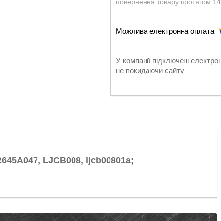
повернення товару протягом 14
У компанії підключені електро
не покидаючи сайту.
2645A047, LJCB008, ljcb00801a;