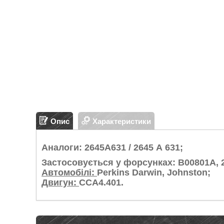
Опис
Характеристики
Аналоги: 2645A631 / 2645 А 631;
Застосовується у форсунках:
B00801A, 
Автомобілі:
Perkins Darwin, Johnston;
Двигун:
CCA4.401.