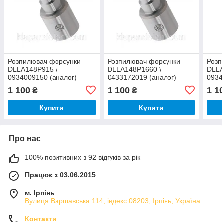
Розпилювач форсунки
Розпилювач форсунки
Роз
DLLA148P915 \
DLLA148P1660 \
DLL
0934009150 (аналог)
0433172019 (аналог)
0934
1 100
1 100
1 1
₴
₴
Купити
Купити
Про нас
100% позитивних з 92 відгуків за рік
Працює з 03.06.2015
м. Ірпінь
Вулиця Варшавська 114, індекс 08203, Ірпінь, Україна
Контакти