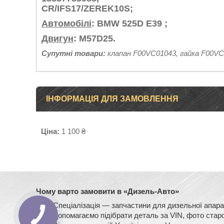
CR/IFS17/ZEREK10S;
Автомобілі
: BMW 525D E39 ;
Двигун
: M57D25.
Супутні товари:
клапан F00VC01043, гайка F00V
ІНФОРМАЦІЯ ДЛЯ ЗАМОВЛЕННЯ
Ціна:
1 100 ₴
Чому варто замовити в «Дизель-Авто»
Спеціалізація — запчастини для дизельної ап
Допомагаємо підібрати деталь за VIN, фото старо