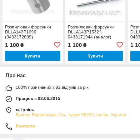
Розпилювач форсунки
Розпилювач форсунки
Роз
DLLA143P1696
DLLA143P1532 \
DLL
(0433172039)
0433171944 (аналог)
0433
1 100
1 100
1 1
₴
₴
Купити
Купити
Про нас
100% позитивних з 92 відгуків за рік
Працює з 03.06.2015
м. Ірпінь
Вулиця Варшавська 114, індекс 08203, Ірпінь, Україна
Контакти