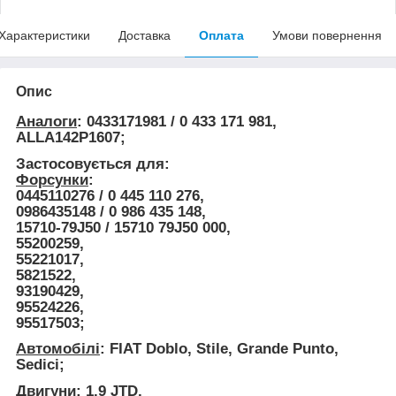
Характеристики
Доставка
Оплата
Умови повернення
Опис
Аналоги
: 0433171981 / 0 433 171 981,
ALLA142P1607;
Застосовується для:
Форсунки
:
0445110276 / 0 445 110 276,
0986435148 / 0 986 435 148,
15710-79J50 / 15710 79J50 000,
55200259,
55221017,
5821522,
93190429,
95524226,
95517503;
Автомобілі
: FIAT Doblo, Stile, Grande Punto,
Sedici;
Двигуни
: 1.9 JTD.