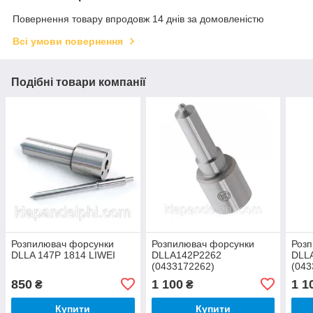
Повернення товару впродовж 14 днів за домовленістю
Всі умови повернення
Подібні товари компанії
Розпилювач форсунки
Розпилювач форсунки
Роз
DLLA 147P 1814 LIWEI
DLLA142P2262
DLL
(0433172262)
(043
850
1 100
1 1
₴
₴
Купити
Купити