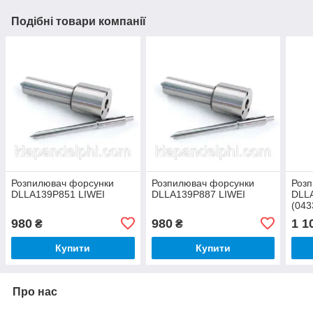
Подібні товари компанії
Розпилювач форсунки
Розпилювач форсунки
Роз
DLLA139P851 LIWEI
DLLA139P887 LIWEI
DLL
(043
980
980
1 1
₴
₴
Купити
Купити
Про нас