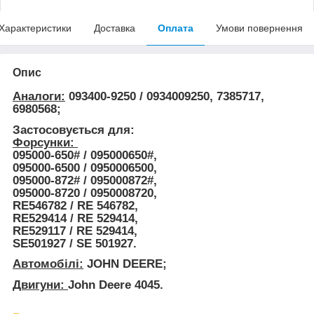
Характеристики
Доставка
Оплата
Умови повернення
Опис
Аналоги:
093400-9250 / 0934009250, 7385717,
6980568;
Застосовується для:
Форсунки:
095000-650# / 095000650#,
095000-6500 / 0950006500,
095000-872# / 095000872#,
095000-8720 / 0950008720,
RE546782 / RE 546782,
RE529414 / RE 529414,
RE529117 / RE 529414,
SE501927 / SE 501927.
Автомобілі:
JOHN DEERE;
Двигуни:
John Deere 4045.