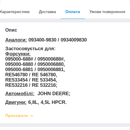
Характеристики
Доставка
Оплата
Умови повернення
Опис
Аналоги:
093400-9830 / 0934009830
Застосовується для:
Форсунки:
095000-688# / 095000688#,
095000-6880 / 0950006880,
095000-6881 / 0950006881,
RE546780 / RE 546780,
RE533454 / RE 533454,
RE532216 / RE 532216;
Автомобілі:
JOHN DEERE;
Двигуни:
6,8L, 4,5L HPCR.
Приховати