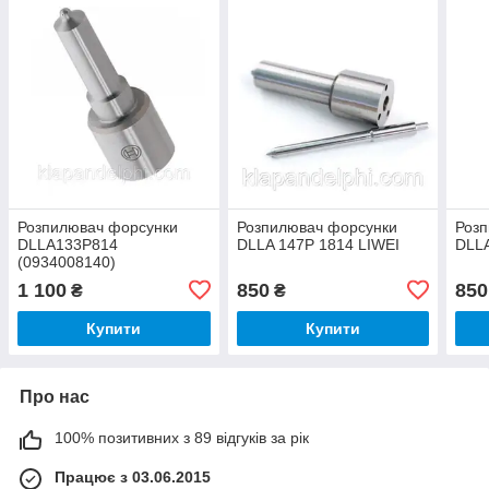
Розпилювач форсунки
Розпилювач форсунки
Роз
DLLA133P814
DLLA 147P 1814 LIWEI
DLLA
(0934008140)
1 100
850
850
₴
₴
Купити
Купити
Про нас
100% позитивних з 89 відгуків за рік
Працює з 03.06.2015