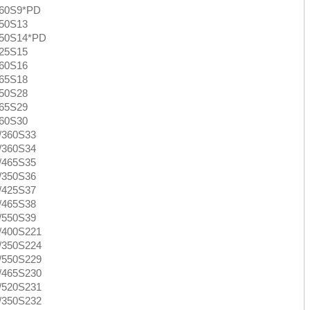
360S9*PD
550S13
350S14*PD
425S15
360S16
465S18
550S28
465S29
360S30
/360S33
/360S34
/465S35
/350S36
/425S37
/465S38
/550S39
/400S221
/350S224
/550S229
/465S230
/520S231
/350S232