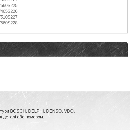
/560S225
/465S226
/510S227
/560S228
аратури BOSCH, DELPHI, DENSO, VDO.
ї деталі або номером.