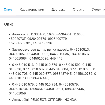
Опис
Характеристики
Доставка
Оплата
Умови п
Опис
Аналоги: 9811388180, 16796-RZ0-G01, 116605,
45022073F, 0928400779, 0928400779,
16796RZ0G01, 1462C00996
Застосовується до паливних насосів: 0445010513,
0445010579, 0445010592, 0445010636, 0445010637,
0445010684, 0445010696, 445 445
0 445 010 513, 0 445 010 579, 0 445 010 592, 0 445
010 636, 0 445 010 637, 0 445 010 684, 0 445 010 696, 0
445 010 703, 0 445 010 677, 0986437445, 0445010739, 0
445 010 739, 0986437446,
0 445 010 575, 0 445 010 734, 0445010575,
0445010734, 1869454, 0445010591, 0986437446,
044501059
Автомобілі: PEUGEOT, CITROEN, HONDA,