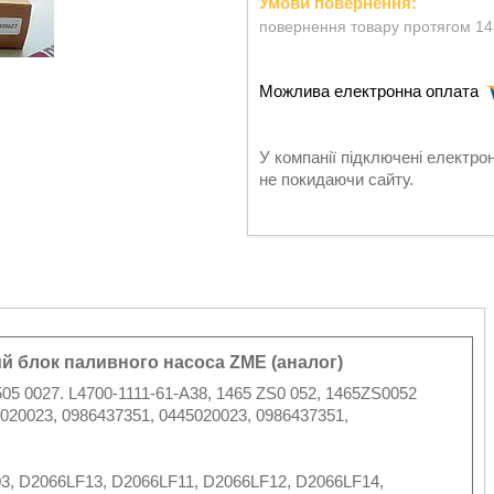
повернення товару протягом 14
У компанії підключені електро
не покидаючи сайту.
й блок паливного насоса ZME (аналог)
505 0027. L4700-1111-61-A38, 1465 ZS0 052, 1465ZS0052
020023, 0986437351, 0445020023, 0986437351,
3, D2066LF13, D2066LF11, D2066LF12, D2066LF14,