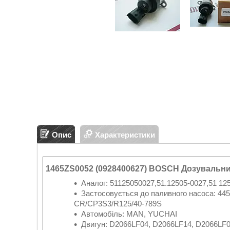
Опис
Характеристики
1465ZS0052 (0928400627) BOSCH Дозувальни
Аналог: 51125050027,51.12505-0027,51 12
Застосовується до паливного насоса: 445
CR/CP3S3/R125/40-789S
Автомобіль: MAN, YUCHAI
Двигун: D2066LF04, D2066LF14, D2066LF0