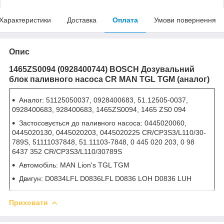
Характеристики
Доставка
Оплата
Умови повернення
Опис
1465ZS0094 (0928400744) BOSCH Дозувальний
блок паливного насоса CR MAN TGL TGM (аналог)
Аналог: 51125050037, 0928400683, 51.12505-0037,
0928400683, 928400683, 1465ZS0094, 1465 ZS0 094
Застосовується до паливного насоса: 0445020060,
0445020130, 0445020203, 0445020225 CR/CP3S3/L110/30-
789S, 51111037848, 51.11103-7848, 0 445 020 203, 0 98
6437 352 CR/CP3S3/L110/30789S
Автомобіль: MAN Lion's TGL TGM
Двигун: D0834LFL D0836LFL D0836 LOH D0836 LUH
Приховати