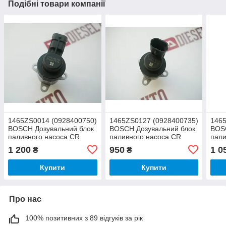
Подібні товари компанії
1465ZS0014 (0928400750)
1465ZS0127 (0928400735)
1465
BOSCH Дозувальний блок
BOSCH Дозувальний блок
BOS
паливного насоса CR
паливного насоса CR
пали
(аналог)
MAN
(ана
1 200
950
1 0
₴
₴
Купити
Купити
Про нас
100% позитивних з 89 відгуків за рік