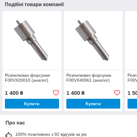
Подібні товари компанії
Розпилювач форсунки
Розпилювач форсунки
Роз
F00VX20010 (аналог)
F00VX40061 (аналог)
F00V
1 400
1 400
1 5
₴
₴
Купити
Купити
Про нас
100% позитивних з 92 відгуків за рік