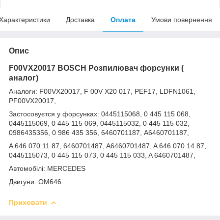
Характеристики
Доставка
Оплата
Умови повернення
Опис
F00VX20017 BOSCH Розпилювач форсунки (
аналог)
Аналоги: F00VX20017, F 00V X20 017, PEF17, LDFN1061,
PF00VX20017,
Застосовуєтся у форсунках: 0445115068, 0 445 115 068,
0445115069, 0 445 115 069, 0445115032, 0 445 115 032,
0986435356, 0 986 435 356, 6460701187, A6460701187,
A 646 070 11 87, 6460701487, A6460701487, A 646 070 14 87,
0445115073, 0 445 115 073, 0 445 115 033, A 6460701487,
Автомобілі: MERCEDES
Двигуни: OM646
Приховати