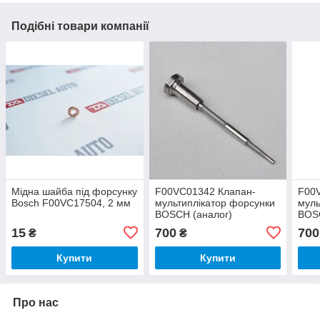
Подібні товари компанії
Мідна шайба під форсунку
F00VC01342 Клапан-
F00
Bosch F00VC17504, 2 мм
мультиплікатор форсунки
муль
BOSCH (аналог)
BOS
15
700
700
₴
₴
Купити
Купити
Про нас