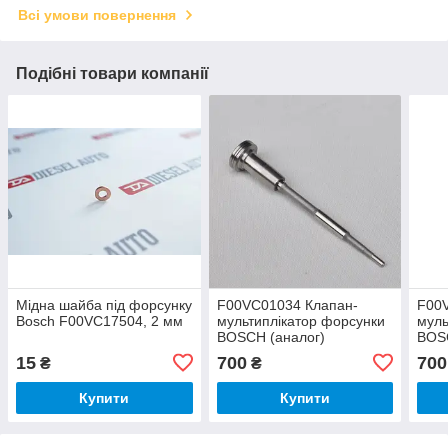
Всі умови повернення
Подібні товари компанії
Мідна шайба під форсунку
F00VC01034 Клапан-
F00
Bosch F00VC17504, 2 мм
мультиплікатор форсунки
муль
BOSCH (аналог)
BOS
15
700
700
₴
₴
Купити
Купити