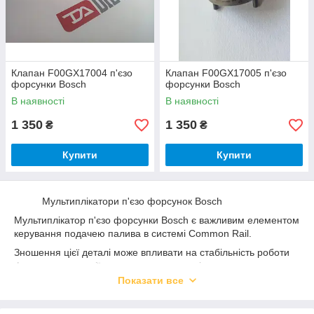
Клапан F00GX17004 п'єзо
Клапан F00GX17005 п'єзо
форсунки Bosch
форсунки Bosch
В наявності
В наявності
1 350
1 350
₴
₴
Купити
Купити
Мультиплікатори п'єзо форсунок Bosch
Мультиплікатор п'єзо форсунки Bosch є важливим елементом
керування подачею палива в системі Common Rail.
Зношення цієї деталі може впливати на стабільність роботи
форсунки, корекції, запуск двигуна та якість розпилення
палива.
Показати все
Підібрати мультиплікатор можна за номером форсунки,
каталожним номером запчастини або за зразком старої